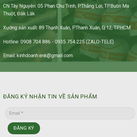
CN Tây Nguyên: 05 Phan Chu Trinh, P.Thắng Lợi, TP.Buôn Ma
Thuột, Đăk Lăk
Xưởng sản xuất: 89 Thạnh Xuân, P.Thanh Xuân, Q.12, TP.HCM
Hotline: 0908 704 886 - 0935 754 225 (ZALO-TELE)
Email: kinhdoanh.enk@gmail.com
ĐĂNG KÝ NHẬN TIN VỀ SẢN PHẨM