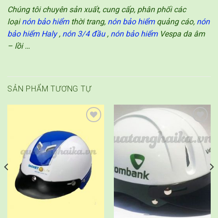
Chúng tôi chuyên sản xuất, cung cấp, phân phối các
loại
nón bảo hiểm
thời trang,
nón bảo hiểm
quảng cáo,
nón
bảo hiểm Haly
,
nón 3/4 đầu
,
nón bảo hiểm
Vespa da âm
– lồi …
SẢN PHẨM TƯƠNG TỰ
Add to
Add to
wishlist
wishlist