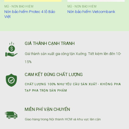
MŨ - NÓN BẢO HIỂM
MŨ - NÓN BẢO HIỂM
Nón bảo hiểm Protec 4 lỗ Bảo
Nón bảo hiểm Vietcombank
Việt
GIÁ THÀNH CẠNH TRANH
Giá thành sản xuất gia công tận Xưởng. Tiết kiệm lên đến 10-
15%
CAM KẾT ĐÚNG CHẤT LƯỢNG
CHẤT LƯỢNG 100% NHƯ YÊU CẦU SẢN XUẤT - KHÔNG PHA
TẠP PHA TRỘN SẢN PHẨM
MIỄN PHÍ VẬN CHUYỂN
Giao hàng trong Nội thành HCM và khu vực lân cận